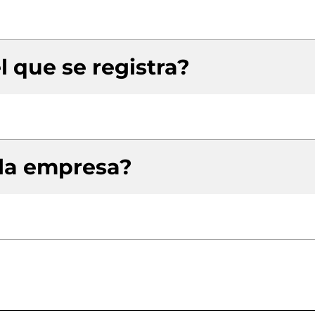
l que se registra?
 la empresa?