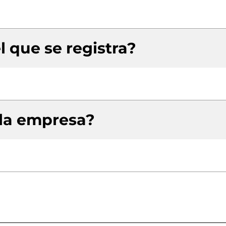
l que se registra?
 la empresa?