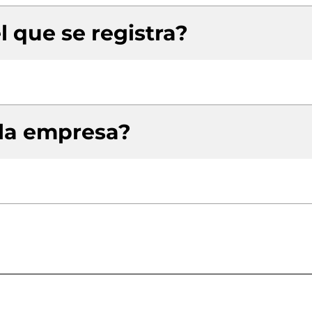
l que se registra?
 la empresa?