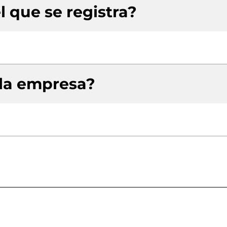
l que se registra?
 la empresa?