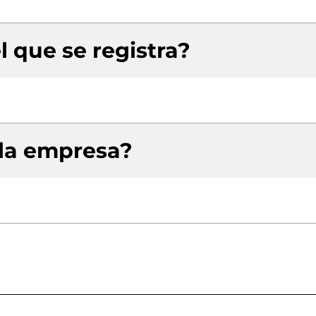
l que se registra?
 la empresa?