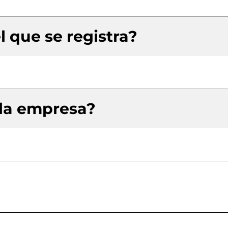
l que se registra?
 la empresa?