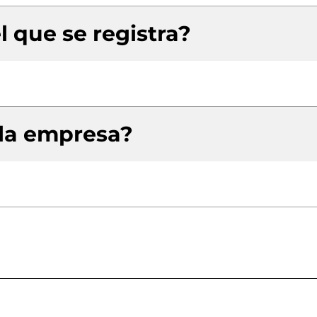
l que se registra?
 la empresa?