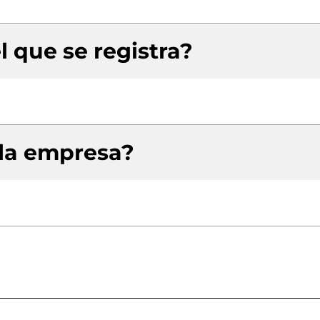
l que se registra?
 la empresa?