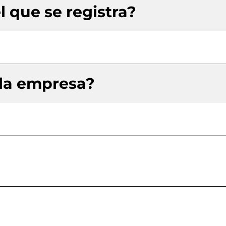
l que se registra?
 la empresa?