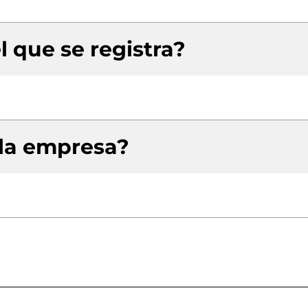
l que se registra?
 la empresa?