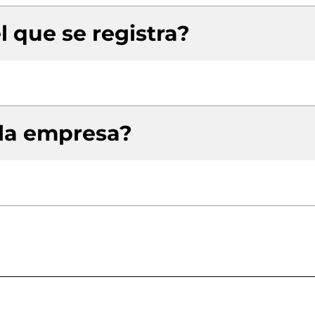
l que se registra?
 la empresa?