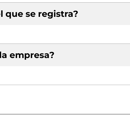
l que se registra?
 la empresa?