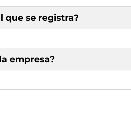
l que se registra?
 la empresa?