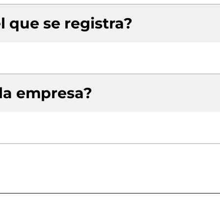
l que se registra?
 la empresa?