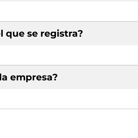
l que se registra?
 la empresa?