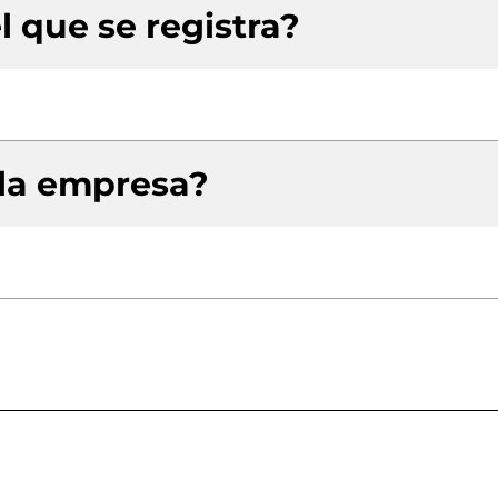
l que se registra?
 la empresa?