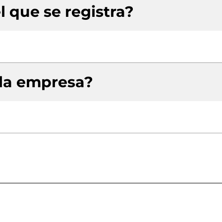
l que se registra?
 la empresa?