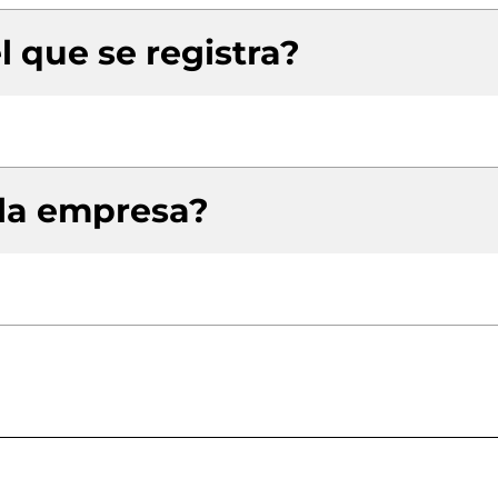
l que se registra?
 la empresa?