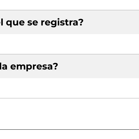
l que se registra?
 la empresa?