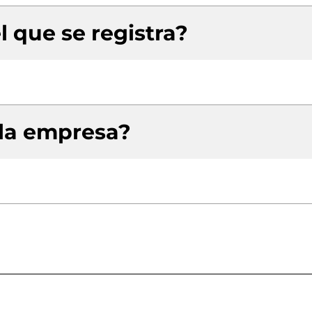
l que se registra?
 la empresa?