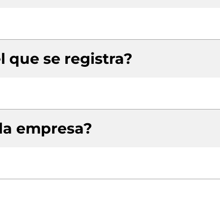
l que se registra?
 la empresa?