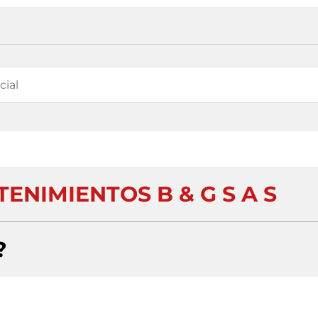
ENIMIENTOS B & G S A S
?