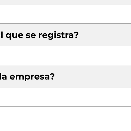
l que se registra?
 la empresa?