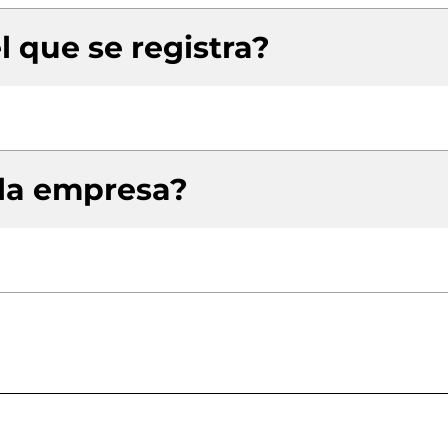
l que se registra?
 la empresa?