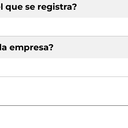
l que se registra?
 la empresa?