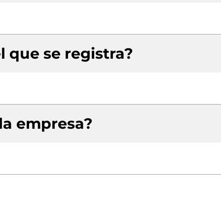
l que se registra?
 la empresa?