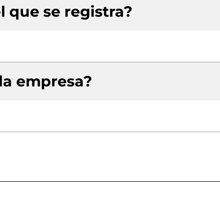
l que se registra?
 la empresa?