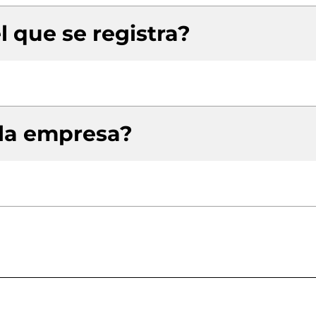
l que se registra?
 la empresa?