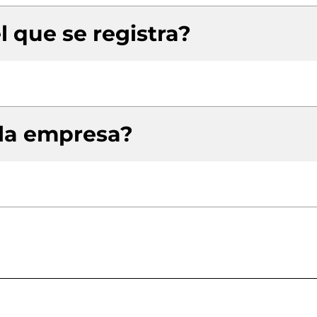
l que se registra?
 la empresa?