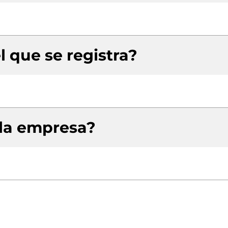
l que se registra?
 la empresa?