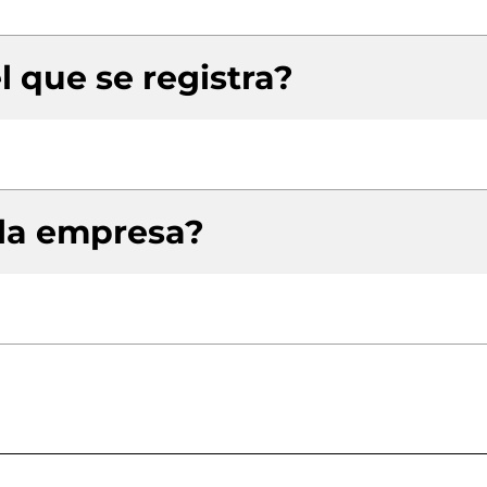
l que se registra?
 la empresa?