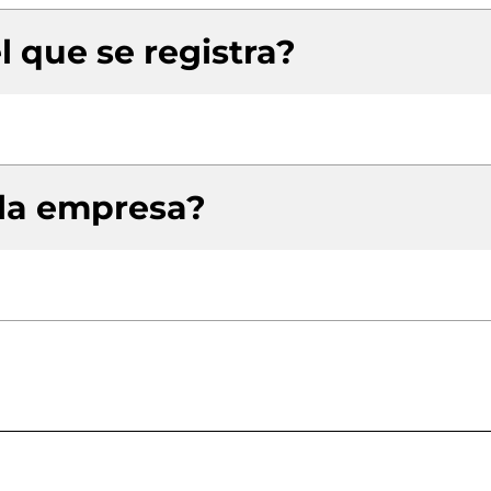
l que se registra?
 la empresa?