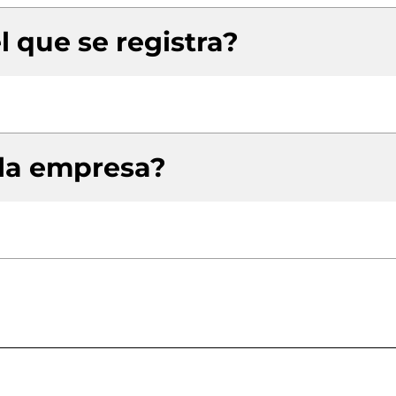
l que se registra?
 la empresa?