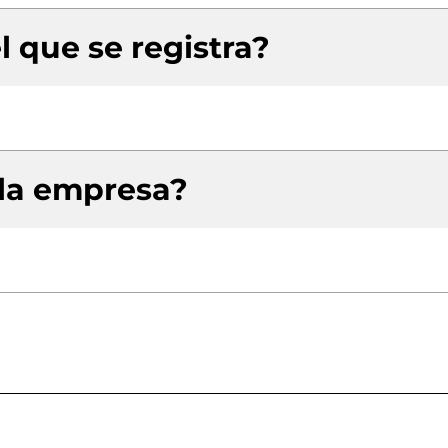
l que se registra?
 la empresa?