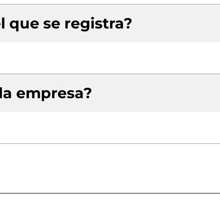
l que se registra?
 la empresa?