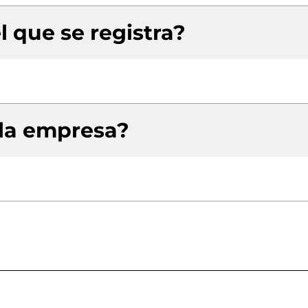
l que se registra?
 la empresa?