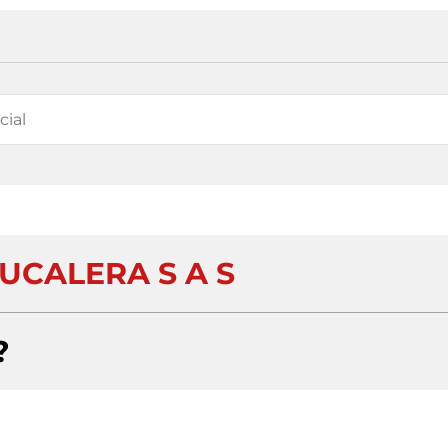
DUCALERA S A S
?