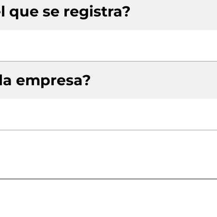
l que se registra?
 la empresa?