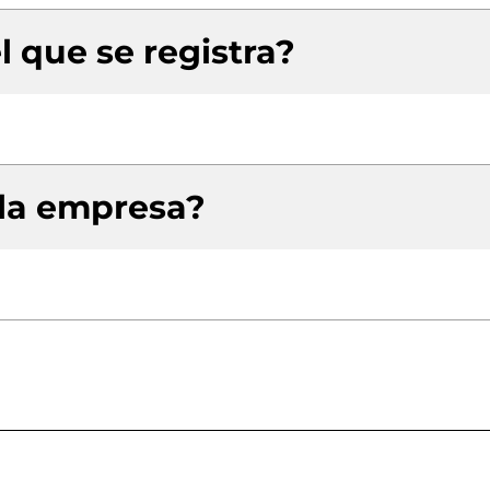
l que se registra?
 la empresa?