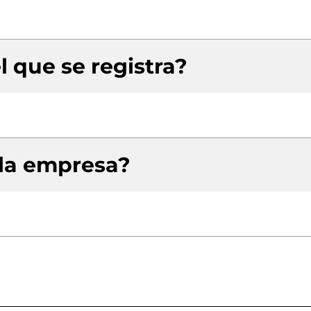
l que se registra?
 la empresa?