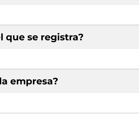
l que se registra?
 la empresa?