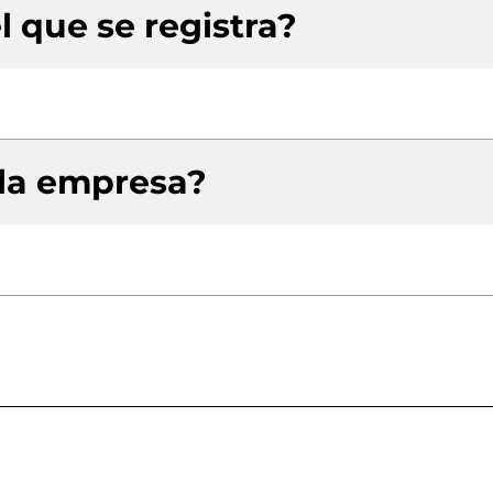
l que se registra?
 la empresa?