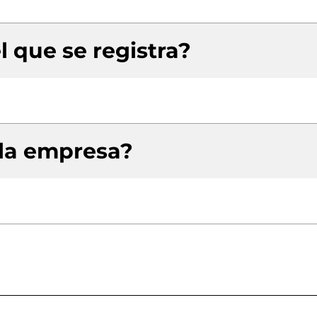
l que se registra?
 la empresa?