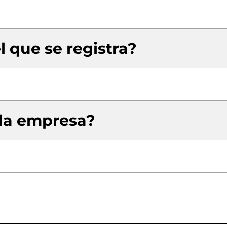
l que se registra?
 la empresa?