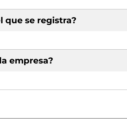
l que se registra?
 la empresa?