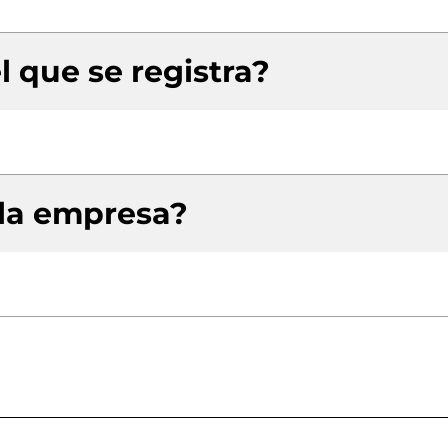
l que se registra?
 la empresa?