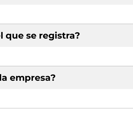
l que se registra?
 la empresa?