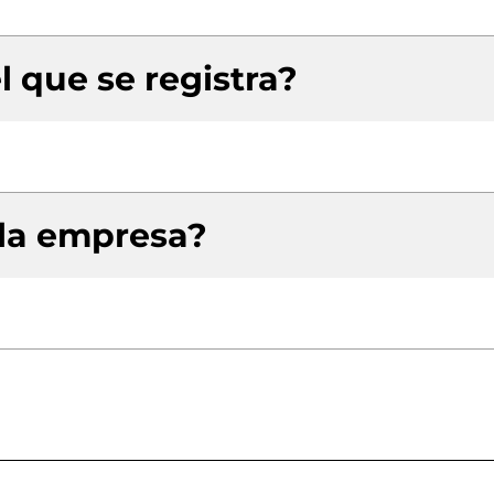
l que se registra?
 la empresa?