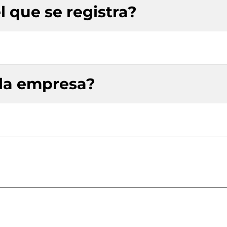
l que se registra?
 la empresa?