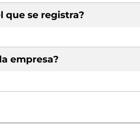
l que se registra?
 la empresa?