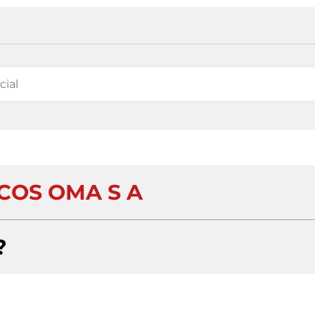
COS OMA S A
?