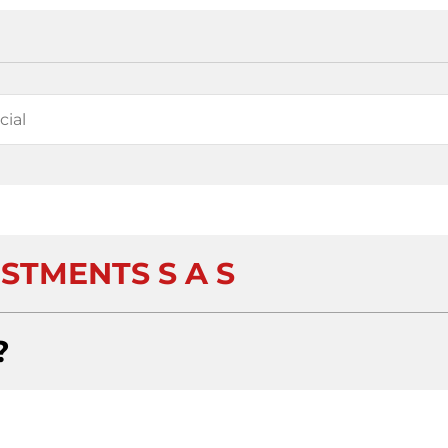
STMENTS S A S
?