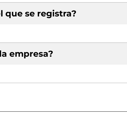
l que se registra?
 la empresa?